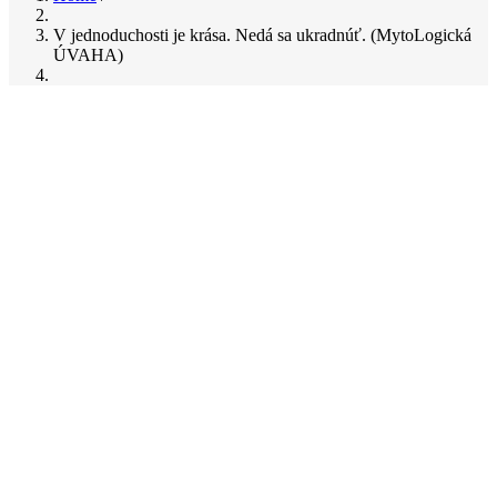
Breadcrumb
V jednoduchosti je krása. Nedá sa ukradnúť. (MytoLogická
ÚVAHA)