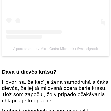
A post shared by Mio - Ondra Michalek (@mio.signed)
Dáva ti dievča krásu?
Hovorí sa, že keď je žena samodruhá a čaká
dievča, že jej tá milovaná dcéra berie krásu.
Tiež som započul, že v prípade očakávania
chlapca je to opačne.
V oboch prípadoch by som si dovolil