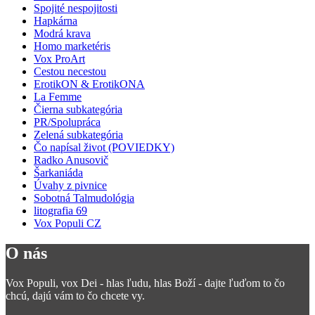
Spojité nespojitosti
Hapkárna
Modrá krava
Homo marketéris
Vox ProArt
Cestou necestou
ErotikON & ErotikONA
La Femme
Čierna subkategória
PR/Spolupráca
Zelená subkategória
Čo napísal život (POVIEDKY)
Radko Anusovič
Šarkaniáda
Úvahy z pivnice
Sobotná Talmudológia
litografia 69
Vox Populi CZ
O nás
Vox Populi, vox Dei - hlas ľudu, hlas Boží - dajte ľuďom to čo
chcú, dajú vám to čo chcete vy.