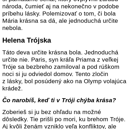
národa, čumieť aj na nekonečno v podobe
príbehu lásky. Polemizovať o tom, či bola
Mária krásna sa dá, ale jednoduchá určite
nebola.
Helena Trójska
Táto deva určite krásna bola. Jednoduchá
určite nie. Paris, syn kráľa Priama z veľkej
Tróje sa bezbreho zamiloval a pod rúškom
noci si ju odviedol domov. Tento zločin
z lásky, bol posúdený ako na Olymp volajúca
krádež.
Čo narobíš, keď ti v Tróji chýba krása?
Zoberieš si ju bez ohľadu na možné
dôsledky. Tie prišli po mori, ku brehom Tróje.
Aj kvôli ženám vzniklo veľa konfliktov, ale