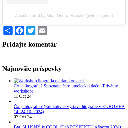
A post shared by Mio - Ondra Michalek (@mio.signed)
Share
Facebook
Twitter
Email
Pridajte komentár
Najnovšie príspevky
Čo je litografia? Spoznajte čaro umeleckej tlače. (Privátny
workshop)
11 Oct 24
Čo je litografia? (Edukatívna výstava litografie v EUROVEA
14.-24.10. 2024)
07 Oct 24
Byť SLUŠNÝ je COOL (Deň REŠPEKTU a športu 2024)