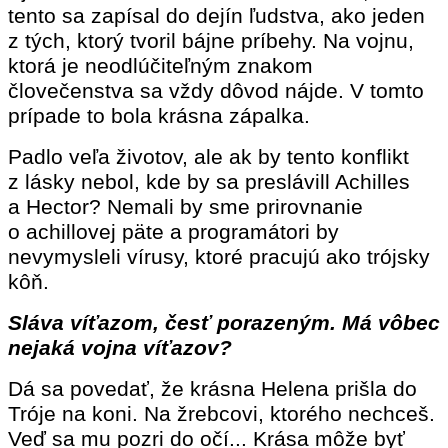
tento sa zapísal do dejín ľudstva, ako jeden
z tých, ktorý tvoril bájne príbehy. Na vojnu,
ktorá je neodlúčiteľným znakom
človečenstva sa vždy dôvod nájde. V tomto
prípade to bola krásna zápalka.
Padlo veľa životov, ale ak by tento konflikt
z lásky nebol, kde by sa preslávill Achilles
a Hector? Nemali by sme prirovnanie
o achillovej päte a programátori by
nevymysleli vírusy, ktoré pracujú ako trójsky
kôň.
Sláva víťazom, česť porazeným. Má vôbec
nejaká vojna víťazov?
Dá sa povedať, že krásna Helena prišla do
Tróje na koni. Na žrebcovi, ktorého nechceš.
Veď sa mu pozri do očí... Krása môže byť