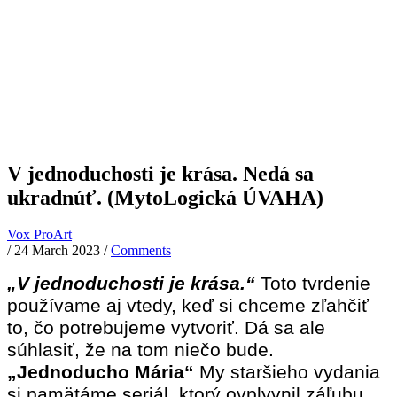
V jednoduchosti je krása. Nedá sa
ukradnúť. (MytoLogická ÚVAHA)
Vox ProArt
/
24 March 2023
/
Comments
„V jednoduchosti je krása.“
Toto tvrdenie
používame aj vtedy, keď si chceme zľahčiť
to, čo potrebujeme vytvoriť. Dá sa ale
súhlasiť, že na tom niečo bude.
„Jednoducho Mária“
My staršieho vydania
si pamätáme seriál, ktorý ovplyvnil záľubu