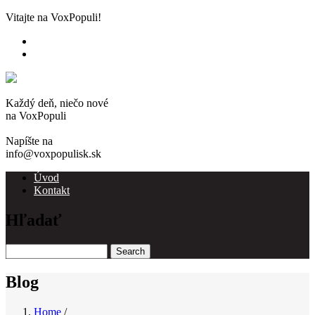
Skip
Vitajte na VoxPopuli!
to
main
content
Každý deň, niečo nové
na VoxPopuli
Napíšte na
info@voxpopulisk.sk
Úvod
Kontakt
Main
navigation
Hľadať
Search
Blog
Home
/