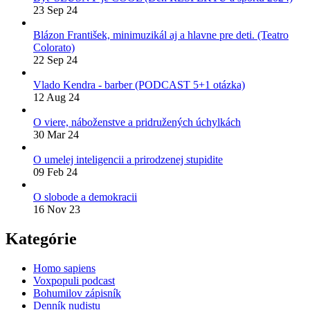
23 Sep 24
Blázon František, minimuzikál aj a hlavne pre deti. (Teatro
Colorato)
22 Sep 24
Vlado Kendra - barber (PODCAST 5+1 otázka)
12 Aug 24
O viere, náboženstve a pridružených úchylkách
30 Mar 24
O umelej inteligencii a prirodzenej stupidite
09 Feb 24
O slobode a demokracii
16 Nov 23
Kategórie
Homo sapiens
Voxpopuli podcast
Bohumilov zápisník
Denník nudistu