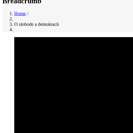
Breadcrumb
Home
/
O slobode a demokracii