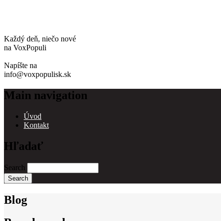
Každý deň, niečo nové
na VoxPopuli
Napíšte na
info@voxpopulisk.sk
Main navigation
Úvod
Kontakt
Hľadať
Search
Blog