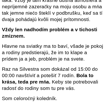
láka. Vždy je tam krásne dusná atmosféra a
nepríjemné zazera
ky na moju osobu a m
a
č
ň
tak jemne nie
o šteklí v podbrušku, ke
sa tí
č
ď
dvaja pohádajú kvôli mojej prítomnosti.
Vždy len nadhodím problém a v tichosti
zmiznem.
Hlavne na sviatky ma to baví, všade je pokoj
a rodiny predstierajú, že im to klape a
prídem ja a jeb, problém je na svete.
Raz na Silvestra som dokázal od 15:00 do
00:00 navštívi
a poteši
7 rodín.
Bola to
ť
ť
krása, teda pre m
a.
Keby ste potrebovali
ň
rados
do rodiny som tu pre vás.
ť
Som celoro
ný koledník.
č