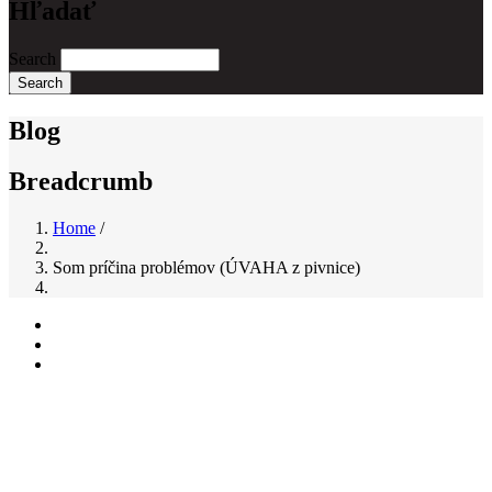
Hľadať
Search
Blog
Breadcrumb
Home
/
Som príčina problémov (ÚVAHA z pivnice)