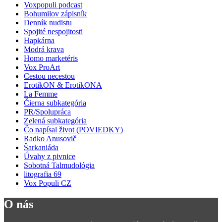
Voxpopuli podcast
Bohumilov zápisník
Denník nudistu
Spojité nespojitosti
Hapkárna
Modrá krava
Homo marketéris
Vox ProArt
Cestou necestou
ErotikON & ErotikONA
La Femme
Čierna subkategória
PR/Spolupráca
Zelená subkategória
Čo napísal život (POVIEDKY)
Radko Anusovič
Šarkaniáda
Úvahy z pivnice
Sobotná Talmudológia
litografia 69
Vox Populi CZ
O nás