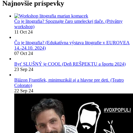
Najnovšie príspevky
Čo je litografia? Spoznajte čaro umeleckej tlače. (Privátny
workshop)
11 Oct 24
Čo je litografia? (Edukatívna výstava litografie v EUROVEA
14.-24.10. 2024)
07 Oct 24
Byť SLUŠNÝ je COOL (Deň REŠPEKTU a športu 2024)
23 Sep 24
Blázon František, minimuzikál aj a hlavne pre deti. (Teatro
Colorato)
22 Sep 24