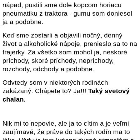
nápad, pustili sme dole kopcom horiacu
pneumatiku z traktora - gumu som doniesol
ja a podobne.
Ke
sme zostarli a objavili no
ný, denný
ď
č
život a alkoholické nápoje, prenieslo sa to na
frajerky. Za všetko som mohol ja, neskoré
príchody, skoré príchody, nepríchody,
rozchody, odchody a podobne.
Odvtedy som v niektorých rodinách
zakázaný. Chápete to? Ja!!!
Taký svetový
chalan.
Nik mi to nepovie, ale ja to cítim a je ve
mi
ľ
zaujímavé, že práve do takých rodín ma to