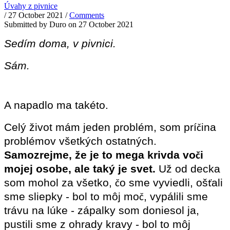
Úvahy z pivnice
/
27 October 2021
/
Comments
Submitted by
Duro
on 27 October 2021
Sedím doma, v pivnici.
Sám.
A napadlo ma takéto.
Celý život mám jeden problém, som prí
ina
č
problémov všetkých ostatných.
Samozrejme, že je to mega krivda vo
i
č
mojej osobe, ale taký je svet.
Už od decka
som mohol za všetko,
o sme vyviedli, oš
ali
č
ť
sme sliepky - bol to môj mo
, vypálili sme
č
trávu na lúke - zápalky som doniesol ja,
pustili sme z ohrady kravy - bol to môj