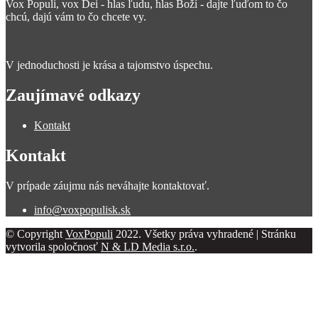
Vox Populi, vox Dei - hlas ľudu, hlas Boží - dajte ľuďom to čo
chcú, dajú vám to čo chcete vy.
V jednoduchosti je krása a tajomstvo úspechu.
Zaujímavé odkazy
Kontakt
Kontakt
V prípade záujmu nás neváhajte kontaktovať.
info@voxpopulisk.sk
© Copyright
VoxPopuli
2022. Všetky práva vyhradené | Stránku
vytvorila spoločnosť
N & LD Media s.r.o.
.