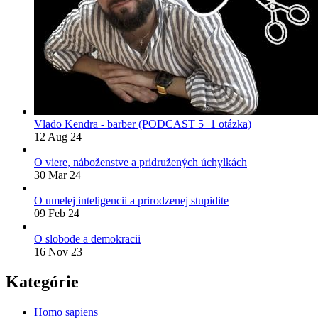
Vlado Kendra - barber (PODCAST 5+1 otázka)
12 Aug 24
O viere, náboženstve a pridružených úchylkách
30 Mar 24
O umelej inteligencii a prirodzenej stupidite
09 Feb 24
O slobode a demokracii
16 Nov 23
Kategórie
Homo sapiens