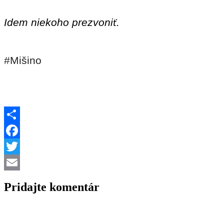
Idem niekoho prezvoni
.
ť
#Mišino
Share
Facebook
Twitter
Email
Pridajte komentár