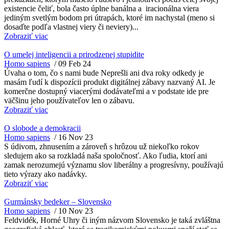
existencie čeliť, bola často úplne banálna a iracionálna viera
jediným svetlým bodom pri útrapách, ktoré im nachystal (meno si
dosaďte podľa vlastnej viery či neviery)...
Zobraziť viac
O umelej inteligencii a prirodzenej stupidite
Homo sapiens
/
09 Feb 24
Úvaha o tom, čo s nami bude Neprešli ani dva roky odkedy je
masám ľudí k dispozícii produkt digitálnej zábavy nazvaný AI. Je
komerčne dostupný viacerými dodávateľmi a v podstate ide pre
väčšinu jeho používateľov len o zábavu.
Zobraziť viac
O slobode a demokracii
Homo sapiens
/
16 Nov 23
S údivom, zhnusením a zároveň s hrôzou už niekoľko rokov
sledujem ako sa rozkladá naša spoločnosť. Ako ľudia, ktorí ani
zamak nerozumejú významu slov liberálny a progresívny, používajú
tieto výrazy ako nadávky.
Zobraziť viac
Gurmánsky bedeker – Slovensko
Homo sapiens
/
10 Nov 23
Feldvidék, Horné Uhry či iným názvom Slovensko je taká zvláštna