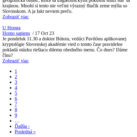
geografická oblasť, ktorá sa tragikomickými pokusmi snaží stať sa
krajinou. Mnohí si tento nie veľmi výrazný fliačik zeme mýlia so
Slovinskom. A ja fakt neviem prečo.
Zobraziť viac
U Honga
Homo sapiens
/
17 Oct 23
Je pondelok 11.30 a doktor Bútora, vedúci Pavilónu aplikovanej
kryptológie Slovenskej akadémie vied o tomto čase pravidelne
pokladá otázku riešiacu dilemu obedného menu. Čo dnes? Dáme
čínu?
Zobraziť viac
Current
1
page
Page
2
Pagination
Page
3
Page
4
Page
5
Page
6
Page
7
Page
8
Page
9
…
Next
Ďalšia ›
page
Last
Posledná »