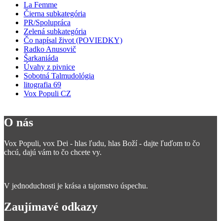
La Femme
Čierna subkategória
PR/Spolupráca
Zelená subkategória
Čo napísal život (POVIEDKY)
Radko Anusovič
Šarkaniáda
Úvahy z pivnice
Sobotná Talmudológia
litografia 69
Vox Populi CZ
O nás
Vox Populi, vox Dei - hlas ľudu, hlas Boží - dajte ľuďom to čo
chcú, dajú vám to čo chcete vy.
V jednoduchosti je krása a tajomstvo úspechu.
Zaujímavé odkazy