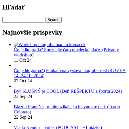
page
Hľadať
Search
Najnovšie príspevky
Čo je litografia? Spoznajte čaro umeleckej tlače. (Privátny
workshop)
11 Oct 24
Čo je litografia? (Edukatívna výstava litografie v EUROVEA
14.-24.10. 2024)
07 Oct 24
Byť SLUŠNÝ je COOL (Deň REŠPEKTU a športu 2024)
23 Sep 24
Blázon František, minimuzikál aj a hlavne pre deti. (Teatro
Colorato)
22 Sep 24
Vlado Kendra - barber (PODCAST 5+1 otázka)