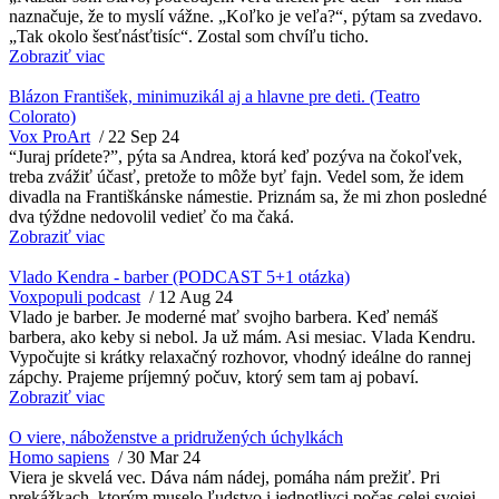
naznačuje, že to myslí vážne. „Koľko je veľa?“, pýtam sa zvedavo.
„Tak okolo šesťnásťtisíc“. Zostal som chvíľu ticho.
Zobraziť viac
Blázon František, minimuzikál aj a hlavne pre deti. (Teatro
Colorato)
Vox ProArt
/
22 Sep 24
“Juraj prídete?”, pýta sa Andrea, ktorá keď pozýva na čokoľvek,
treba zvážiť účasť, pretože to môže byť fajn. Vedel som, že idem
divadla na Františkánske námestie. Priznám sa, že mi zhon posledné
dva týždne nedovolil vedieť čo ma čaká.
Zobraziť viac
Vlado Kendra - barber (PODCAST 5+1 otázka)
Voxpopuli podcast
/
12 Aug 24
Vlado je barber. Je moderné mať svojho barbera. Keď nemáš
barbera, ako keby si nebol. Ja už mám. Asi mesiac. Vlada Kendru.
Vypočujte si krátky relaxačný rozhovor, vhodný ideálne do rannej
zápchy. Prajeme príjemný počuv, ktorý sem tam aj pobaví.
Zobraziť viac
O viere, náboženstve a pridružených úchylkách
Homo sapiens
/
30 Mar 24
Viera je skvelá vec. Dáva nám nádej, pomáha nám prežiť. Pri
prekážkach, ktorým muselo ľudstvo i jednotlivci počas celej svojej