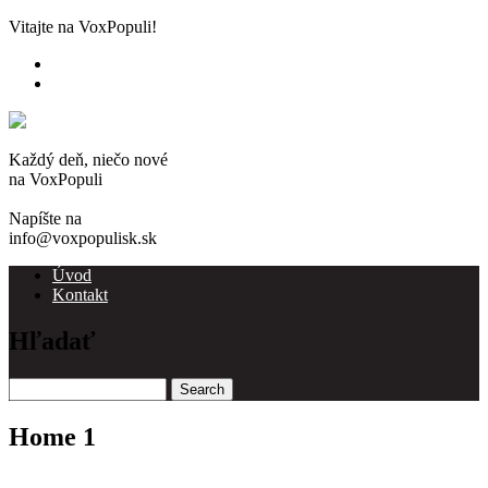
Skip
Vitajte na VoxPopuli!
to
main
content
Každý deň, niečo nové
na VoxPopuli
Napíšte na
info@voxpopulisk.sk
Úvod
Kontakt
Main
navigation
Hľadať
Search
Home 1