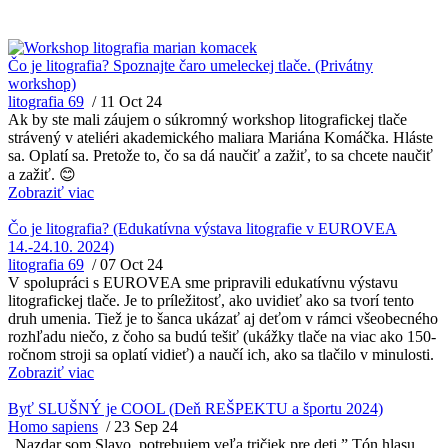
Čo je litografia? Spoznajte čaro umeleckej tlače. (Privátny
workshop)
litografia 69
/
11 Oct 24
Ak by ste mali záujem o súkromný workshop litografickej tlače
strávený v ateliéri akademického maliara Mariána Komáčka. Hláste
sa. Oplatí sa. Pretože to, čo sa dá naučiť a zažiť, to sa chcete naučiť
a zažiť. 😊
Zobraziť viac
Čo je litografia? (Edukatívna výstava litografie v EUROVEA
14.-24.10. 2024)
litografia 69
/
07 Oct 24
V spolupráci s EUROVEA sme pripravili edukatívnu výstavu
litografickej tlače. Je to príležitosť, ako uvidieť ako sa tvorí tento
druh umenia. Tiež je to šanca ukázať aj deťom v rámci všeobecného
rozhľadu niečo, z čoho sa budú tešiť (ukážky tlače na viac ako 150-
ročnom stroji sa oplatí vidieť) a naučí ich, ako sa tlačilo v minulosti.
Zobraziť viac
Byť SLUŠNÝ je COOL (Deň REŠPEKTU a športu 2024)
Homo sapiens
/
23 Sep 24
„Nazdar som Slavo, potrebujem veľa tričiek pre deti.” Tón hlasu