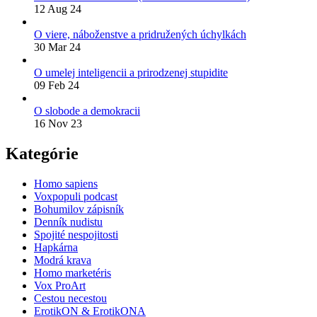
12 Aug 24
O viere, náboženstve a pridružených úchylkách
30 Mar 24
O umelej inteligencii a prirodzenej stupidite
09 Feb 24
O slobode a demokracii
16 Nov 23
Kategórie
Homo sapiens
Voxpopuli podcast
Bohumilov zápisník
Denník nudistu
Spojité nespojitosti
Hapkárna
Modrá krava
Homo marketéris
Vox ProArt
Cestou necestou
ErotikON & ErotikONA